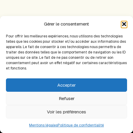
Gérer le consentement
PRÉCÉDENT
SUIVANT
Pour offrir les meilleures expériences, nous utilisons des technologies
telles que les cookies pour stocker et/ou accéder aux informations des
appareils. Le fait de consentir à ces technologies nous permettra de
traiter des données telles que le comportement de navigation ou les ID
uniques sur ce site. Le fait de ne pas consentir ou de retirer son
Plan du site
consentement peut avoir un effet négatif sur certaines caractéristiques
Accueil
et fonctions.
Livres
Articles scientifiques
Accepter
Points de vue
Thèmes
Refuser
Médias
À propos
Voir les préférences
Mentions légales
Politique de confidentialité
Site réalisé par
Newenn Turbiau
Mentions légales
Politique de confidentialité