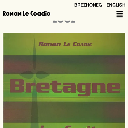
Aller
BREZHONEG
ENGLISH
au
Bretagne. Le fruit défendu ?
Ronan Le Coadic
contenu
2002