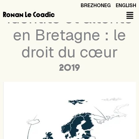
Aller
BREZHONEG
ENGLISH
au
Identité et altérité
Ronan Le Coadic
contenu
en Bretagne : le
droit du cœur
2019