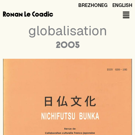
Aller
BREZHONEG
ENGLISH
au
Identités et
Ronan Le Coadic
contenu
globalisation
2005