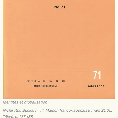
Identités et globalisation
Nichifutsu Bunka, n° 71, Maison franco-japonaise, mars 2005,
Tôkyô, p. 127-138.