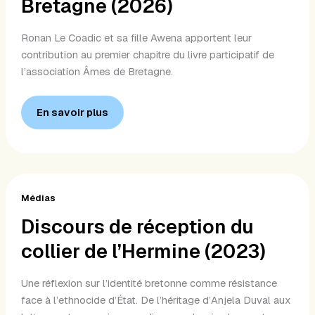
Bretagne (2026)
Âmes
de
Ronan Le Coadic et sa fille Awena apportent leur
Bretagne
contribution au premier chapitre du livre participatif de
(2026)
l’association Âmes de Bretagne.
En savoir plus
Discours
de
Médias
réception
Discours de réception du
du
collier de l’Hermine (2023)
collier
de
l’Hermine
Une réflexion sur l’identité bretonne comme résistance
(2023)
face à l’ethnocide d’État. De l’héritage d’Anjela Duval aux