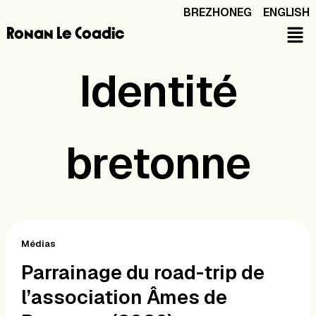
Aller
BREZHONEG
ENGLISH
au
Ronan Le Coadic
contenu
Identité
bretonne
Parrainage
du
Médias
road-
Parrainage du road-trip de
trip
l’association Âmes de
de
l’association