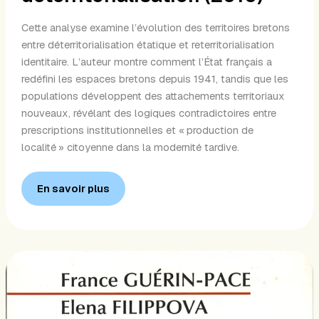
Cette analyse examine l’évolution des territoires bretons
entre déterritorialisation étatique et reterritorialisation
identitaire. L’auteur montre comment l’État français a
redéfini les espaces bretons depuis 1941, tandis que les
populations développent des attachements territoriaux
nouveaux, révélant des logiques contradictoires entre
prescriptions institutionnelles et « production de
localité » citoyenne dans la modernité tardive.
En savoir plus
De
la
carte
d’identité