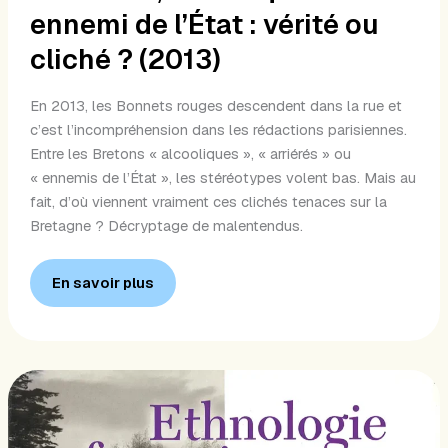
ennemi de l’État : vérité ou
ennemi
de
cliché ? (2013)
l’État
:
En 2013, les Bonnets rouges descendent dans la rue et
vérité
c’est l’incompréhension dans les rédactions parisiennes.
ou
Entre les Bretons « alcooliques », « arriérés » ou
cliché ?
« ennemis de l’État », les stéréotypes volent bas. Mais au
(2013)
fait, d’où viennent vraiment ces clichés tenaces sur la
Bretagne ? Décryptage de malentendus.
En savoir plus
Tout
est
bon