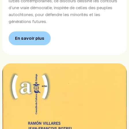
luttes contemporaines, ce discours dessine les contours
d’une vraie démocratie, inspirée de celles des peuples
autochtones, pour défendre les minorités et les
générations futures.
En savoir plus
Construction
de
l’identité
en
Bretagne
aujourd’hui
(2020)