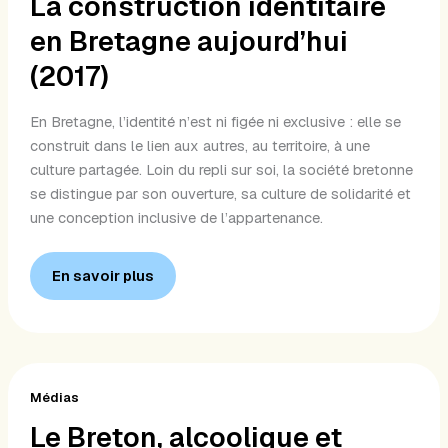
La construction identitaire
en
en Bretagne aujourd’hui
Bretagne
aujourd’hui
(2017)
(2017)
En Bretagne, l’identité n’est ni figée ni exclusive : elle se
construit dans le lien aux autres, au territoire, à une
culture partagée. Loin du repli sur soi, la société bretonne
se distingue par son ouverture, sa culture de solidarité et
une conception inclusive de l’appartenance.
En savoir plus
Le
Breton,
Médias
alcoolique
Le Breton, alcoolique et
et