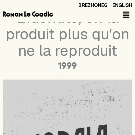
Aller
BREZHONEG
ENGLISH
au
L'identité, on la
Ronan Le Coadic
contenu
produit plus qu'on
ne la reproduit
1999